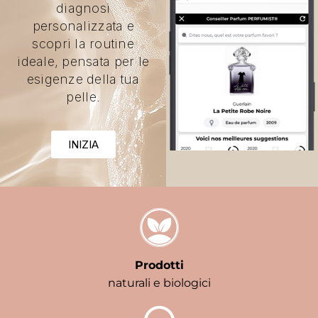
diagnosi
personalizzata e
scopri la routine
ideale, pensata per le
esigenze della tua
pelle.
INIZIA
Prodotti
naturali e biologici