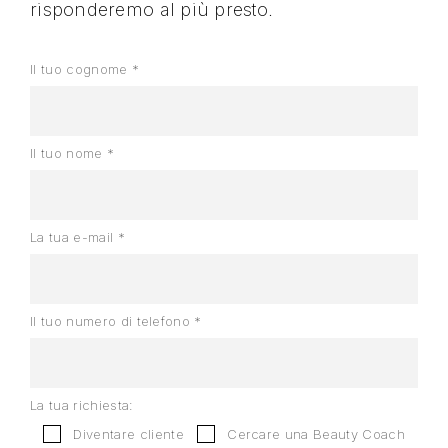
risponderemo al più presto.
Il tuo cognome *
Il tuo nome *
La tua e-mail *
Il tuo numero di telefono *
La tua richiesta:
Diventare cliente
Cercare una Beauty Coach