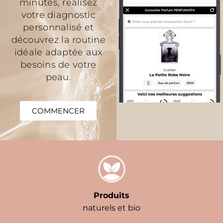
minutes, réalisez
votre diagnostic
personnalisé et
découvrez la routine
idéale adaptée aux
besoins de votre
peau.
COMMENCER
Produits
naturels et bio