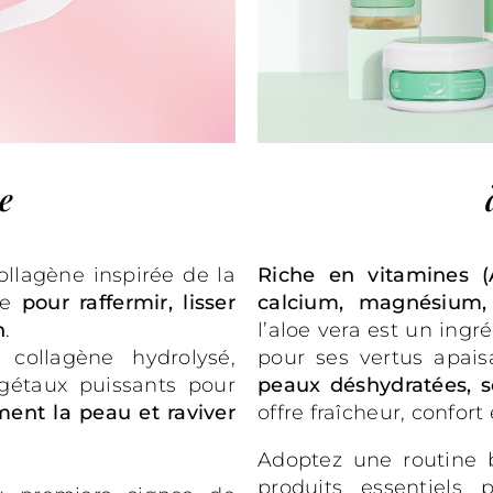
e
lagène inspirée de la
Riche en vitamines (A
ue
pour raffermir, lisser
calcium, magnésium, 
n
.
l’aloe vera est un ing
llagène hydrolysé,
pour ses vertus apais
́gétaux puissants pour
peaux déshydratées, s
ément la
peau et raviver
offre fraîcheur, confort 
Adoptez une routine b
produits essentiels