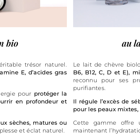
an bio
au l
ritable trésor naturel.
Le lait de chèvre biol
tamine E, d’acides gras
B6, B12, C, D et E), m
reconnu pour ses pro
purifiantes.
ynergie pour
protéger la
urrir en profondeur et
Il régule l’excès de séb
pour les peaux mixtes, 
ux sèches, matures ou
Cette gamme offre u
plesse et éclat naturel.
maintenant l’hydratatio